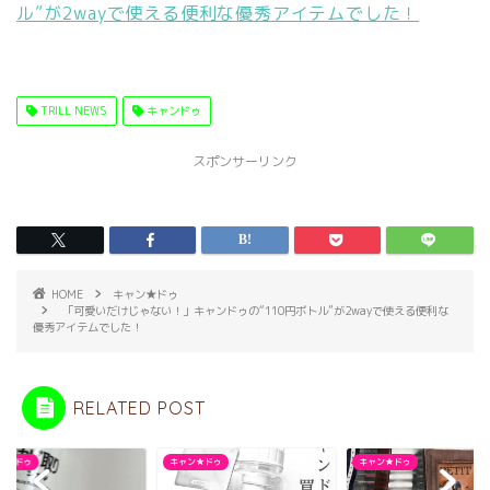
ル”が2wayで使える便利な優秀アイテムでした！
TRILL NEWS
キャンドゥ
スポンサーリンク
HOME
キャン★ドゥ
「可愛いだけじゃない！」キャンドゥの“110円ボトル”が2wayで使える便利な
優秀アイテムでした！
RELATED POST
ン★ドゥ
キャン★ドゥ
キャン★ドゥ