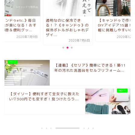
キャンドゥetc.》毎日
透明なのに保冷でき
【キャンドゥで作れ
掃除が楽になる！おす
る！？《キャンドゥ》の
DIYアイデア15選！
掃除＆便利グッ...
保冷ボトルがおしゃれデ
軽に挑戦しやすいの..
ザイ...
2020年7月9日
2020年12
2020年7月6日
【連載】《セリア》簡単にできる！築11
年の汚れた洗面台をセルフリフォーム...
【ダイソー】便利すぎて全女子に教えた
い♡300円でも安すぎ！見つけたらラ...