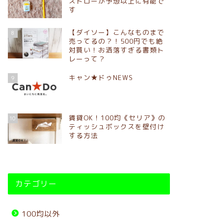
ストローが予想以上に有能で
す
【ダイソー】こんなものまで
8
売ってるの？！500円でも絶
対買い！お洒落すぎる書類ト
レーって？
キャン★ドゥNEWS
9
賃貸OK！100均《セリア》の
10
ティッシュボックスを壁付け
する方法
カテゴリー
100均以外