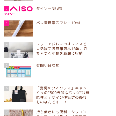
ダイソーNEWS
2
ペン型携帯スプレー10ml
3
フリーアドレスのオフィスで
4
大活躍する無印商品16選。ご
ちゃつく小物を綺麗に収納
お問い合わせ
5
「驚愕のクオリティ」キャン
6
ドゥの”500円保冷バッグ”は機
能性とデザイン性抜群の優れ
ものなんです…！
持ち歩きにも便利！シリコン
7