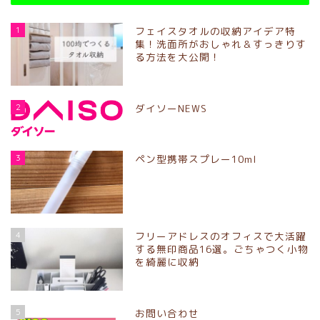
1
フェイスタオルの収納アイデア特
集！洗面所がおしゃれ＆すっきりす
る方法を大公開！
2
ダイソーNEWS
3
ペン型携帯スプレー10ml
4
フリーアドレスのオフィスで大活躍
する無印商品16選。ごちゃつく小物
を綺麗に収納
5
お問い合わせ