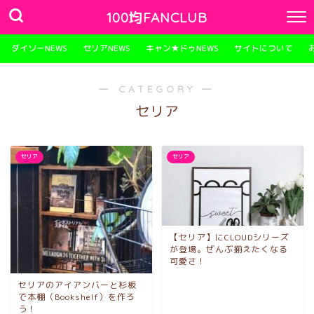
100均FANCLUB
ダイソーNEWS
セリアNEWS
キャン★ドゥNEWS
サイトについて
― CATEGORY ―
セリア
セリア
セリア
【セリア】にCLOUDシリーズ
が登場。ぜんぶ揃えたくなる
可愛さ！
セリアのアイアンバーと杉板
で本棚（Bookshelf）を作ろ
う！