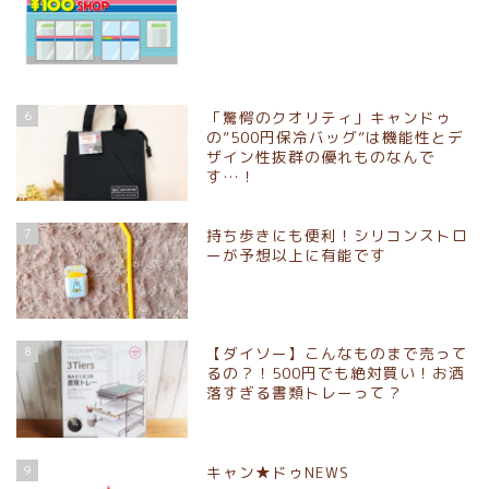
6
「驚愕のクオリティ」キャンドゥ
の”500円保冷バッグ”は機能性とデ
ザイン性抜群の優れものなんで
す…！
7
持ち歩きにも便利！シリコンストロ
ーが予想以上に有能です
8
【ダイソー】こんなものまで売って
るの？！500円でも絶対買い！お洒
落すぎる書類トレーって？
ダイソーNEWS
9
キャン★ドゥNEWS